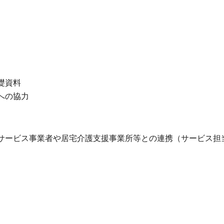
礎資料
への協力
サービス事業者や居宅介護支援事業所等との連携（サービス担
答
談又は届け出等